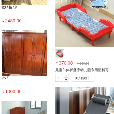
收纳柜2米
2480.00
￥
370.00
￥
￥
380.00
儿童午休折叠床幼儿园专用塑料可家庭小孩午 豪华加厚升级 豪华加厚升级款+席子+垫子
加入购物车
衣柜
1300.00
￥