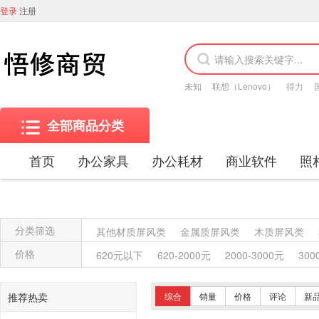
登录
注册
未知
联想（Lenovo）
得力
全部商品分类
首页
办公家具
办公耗材
商业软件
照
分类筛选
其他材质屏风类
金属质屏风类
木质屏风类
金属质柜类
保险柜
木质柜类
其他沙发类
价格
620元以下
620-2000元
2000-3000元
300
竹制、藤制等类似材料沙发类
木骨架沙发类
塑料椅凳类
竹制、藤制等材料椅凳类
木骨架
推荐热卖
综合
销量
价格
评论
新
藤台、桌类
塑料台、桌类
木制台、桌类
轻