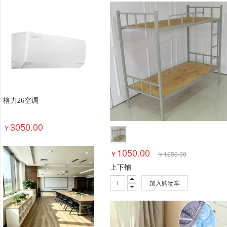
钢木台、桌类
其他床类
藤床类
竹床类
轻金属床类
钢塑床类
钢木床类
色带
墨
数据库管理系统
特殊照相机
专用照相机
静
通用摄像机
其他视频会议系统设备
音视频矩
视频会议控制台
传真通信设备
扫描仪
碎纸
复印机
热水器
洗衣机
空气净化设备
空
针式打印机
激光打印机
喷墨打印机
防火墙
格力26空调
以太网交换机
路由器
液晶显示器
平板式微
3050.00
￥
1050.00
￥
￥
1250.00
上下铺
加入购物车