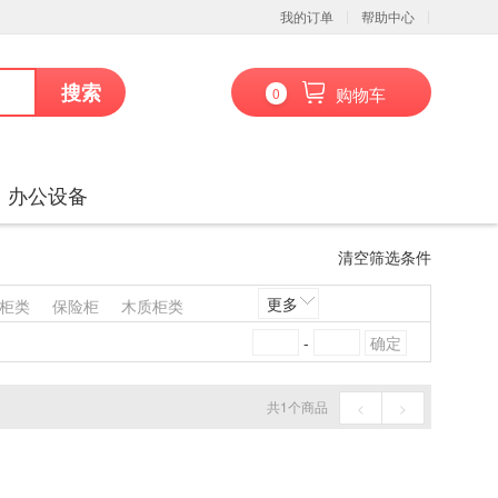
我的订单
帮助中心
搜索
购物车
0
办公设备
清空筛选条件
更多
柜类
保险柜
木质柜类
架沙发类
其他椅凳类
-
凳类
其他台、桌类
其他床类
藤床类
竹床类
共
1
个商品
<
>
喷墨盒
粉盒
鼓粉盒
镜头及器材
通用摄像机
通信设备
扫描仪
碎纸机