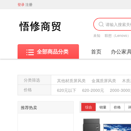
登录
注册
未知
联想（Lenovo）
首页
办公家
全部商品分类
分类筛选
其他材质屏风类
金属质屏风类
木质
其他沙发类
藤沙发类
竹制沙发类
价格
620元以下
620-2000元
2000-300
藤椅凳类
竹制椅凳类
塑料椅凳类
藤台、桌类
塑料台、桌类
木制台、
推荐热卖
综合
销量
价格
塑料床类
藤床类
竹制床类
塑料
复印纸
办公套件
数据库管理系统
其他视频会议系统设备
音视频矩阵