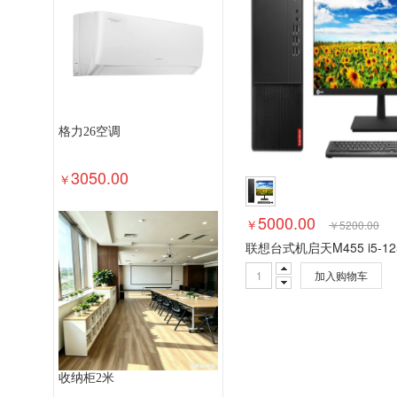
速印机
多功能一体机
投影幕
投
普通电视设备（电视机）
针式打印机
路由器
液晶显示器
平板式微型计算
格力26空调
3050.00
￥
5000.00
￥
￥
5200.00
加入购物车
收纳柜2米