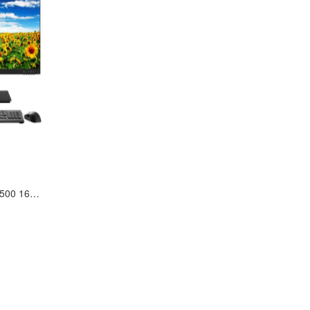
影仪
复印机
热水器
洗衣机
空气净化设备
空调机
电冰箱
激光打印机
喷墨打印机
防火墙
不间断电源（UPS）
服务器
机
便携式计算机
台式计算机
联想台式机启天M455 i5-12500 16G 1T+256G固态 23.8LCD