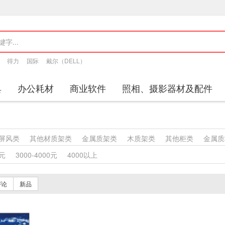
得力
国际
戴尔（DELL）
具
办公耗材
商业软件
照相、摄影器材及配件
屏风类
其他材质架类
金属质架类
木质架类
其他柜类
金属质
塑料沙发类
竹制、藤制等类似材料沙发类
木骨架沙发类
金属骨
0元
3000-4000元
4000以上
竹制、藤制等材料椅凳类
木骨架为主的椅凳类
金属骨架为主的椅
桌类
轻金属台、桌类
钢塑台、桌类
钢台、桌类
钢木台、桌类
评论
新品
床类
木制床类
轻金属床类
钢塑床类
钢木床类
色带
墨水盒
特殊照相机
专用照相机
静视频照相机
通用照相机
数字照相机
视频会议会议室终端
视频会议多点控制器
视频会议控制台
传真