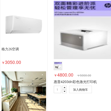
钢木台、桌类
其他床类
藤床类
竹床类
轻金属床类
钢塑床类
钢木床类
色带
墨
数据库管理系统
特殊照相机
专用照相机
静
通用摄像机
其他视频会议系统设备
音视频矩
视频会议控制台
传真通信设备
扫描仪
碎纸
复印机
热水器
洗衣机
空气净化设备
空
针式打印机
激光打印机
喷墨打印机
防火墙
格力26空调
以太网交换机
路由器
液晶显示器
平板式微
3050.00
￥
4800.00
￥
￥
5000.00
惠普4203dn彩色激光打印机
加入购物车