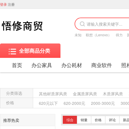
登录
注册
未知
联想（Lenovo）
得力
全部商品分类
首页
办公家具
办公耗材
商业软件
照
分类筛选
其他材质屏风类
金属质屏风类
木质屏风类
金属质柜类
保险柜
木质柜类
其他沙发类
价格
620元以下
620-2000元
2000-3000元
300
竹制、藤制等类似材料沙发类
木骨架沙发类
塑料椅凳类
竹制、藤制等材料椅凳类
木骨架
推荐热卖
综合
销量
价格
评论
新
藤台、桌类
塑料台、桌类
木制台、桌类
轻