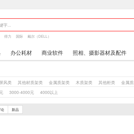
得力
国际
戴尔（DELL）
具
办公耗材
商业软件
照相、摄影器材及配件
屏风类
其他材质架类
金属质架类
木质架类
其他柜类
金属质
塑料沙发类
竹制、藤制等类似材料沙发类
木骨架沙发类
金属骨
0元
3000-4000元
4000以上
竹制、藤制等材料椅凳类
木骨架为主的椅凳类
金属骨架为主的椅
桌类
轻金属台、桌类
钢塑台、桌类
钢台、桌类
钢木台、桌类
评论
新品
床类
木制床类
轻金属床类
钢塑床类
钢木床类
色带
墨水盒
特殊照相机
专用照相机
静视频照相机
通用照相机
数字照相机
视频会议会议室终端
视频会议多点控制器
视频会议控制台
传真