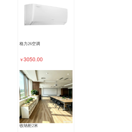
速印机
多功能一体机
投影幕
投
普通电视设备（电视机）
针式打印机
路由器
液晶显示器
平板式微型计算
格力26空调
3050.00
￥
收纳柜2米