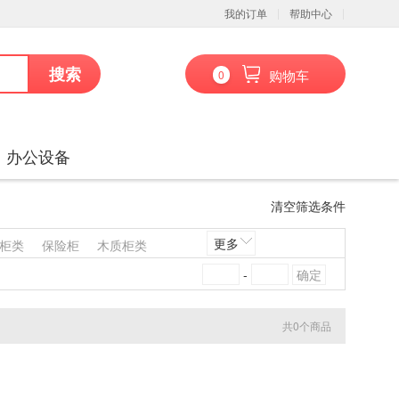
我的订单
帮助中心
搜索
购物车
0
办公设备
清空筛选条件
更多
柜类
保险柜
木质柜类
架沙发类
其他椅凳类
-
凳类
其他台、桌类
其他床类
藤床类
竹床类
共
0
个商品
喷墨盒
粉盒
鼓粉盒
镜头及器材
通用摄像机
通信设备
扫描仪
碎纸机