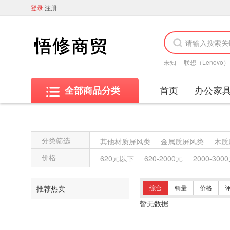
登录
注册
未知
联想（Lenovo）
首页
办公家
全部商品分类
分类筛选
其他材质屏风类
金属质屏风类
木质
其他沙发类
藤沙发类
竹制沙发类
价格
620元以下
620-2000元
2000-300
藤椅凳类
竹制椅凳类
塑料椅凳类
藤台、桌类
塑料台、桌类
木制台、
推荐热卖
综合
销量
价格
塑料床类
藤床类
竹制床类
塑料
暂无数据
复印纸
办公套件
数据库管理系统
其他视频会议系统设备
音视频矩阵