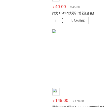
40.00
￥
￥
45.00
得力1541Z找零计算器(金色)
加入购物车
149.00
￥
￥
178.80
得力33684绿板1200*900mm(银色)(块) 实心纤维板芯绿板 白板 磁性办公教学会议小白板悬