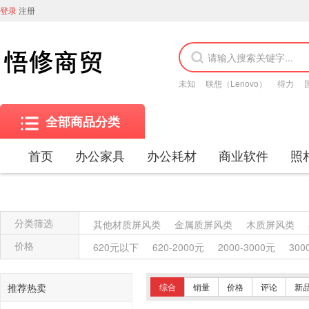
登录
注册
未知
联想（Lenovo）
得力
全部商品分类
首页
办公家具
办公耗材
商业软件
照
分类筛选
其他材质屏风类
金属质屏风类
木质屏风类
金属质柜类
保险柜
木质柜类
其他沙发类
价格
620元以下
620-2000元
2000-3000元
300
竹制、藤制等类似材料沙发类
木骨架沙发类
塑料椅凳类
竹制、藤制等材料椅凳类
木骨架
推荐热卖
综合
销量
价格
评论
新
藤台、桌类
塑料台、桌类
木制台、桌类
轻