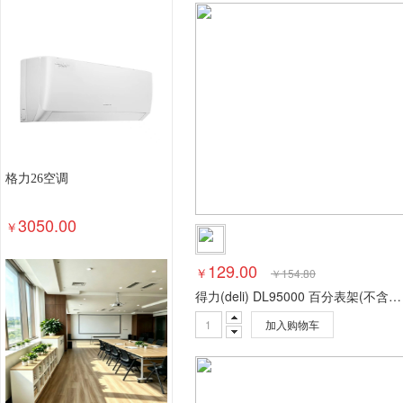
钢木台、桌类
其他床类
藤床类
竹床类
轻金属床类
钢塑床类
钢木床类
色带
墨
数据库管理系统
特殊照相机
专用照相机
静
通用摄像机
其他视频会议系统设备
音视频矩
视频会议控制台
传真通信设备
扫描仪
碎纸
复印机
热水器
洗衣机
空气净化设备
空
针式打印机
激光打印机
喷墨打印机
防火墙
格力26空调
以太网交换机
路由器
液晶显示器
平板式微
3050.00
￥
129.00
￥
￥
154.80
得力(deli) DL95000 百分表架(不含表)千分表头表座杠杆支架 百分表架
加入购物车